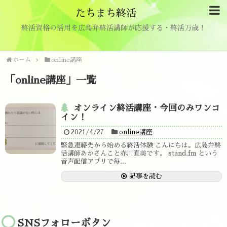
たちまち終活
終活資格の活用を広島弁終活講師が応援する・終活万歳！
ホーム
online講座
「
online講座
」
一覧
オンライン終活講座・今回のみワンコ
イン！
2021/4/27
online講座
緊急連絡先から始める終活体験 こんにちは。広島弁終
活講師あかさんこと赤川直美です。 stand.fm という
音声配信アプリで毎...
記事を読む
SNSフォローボタン