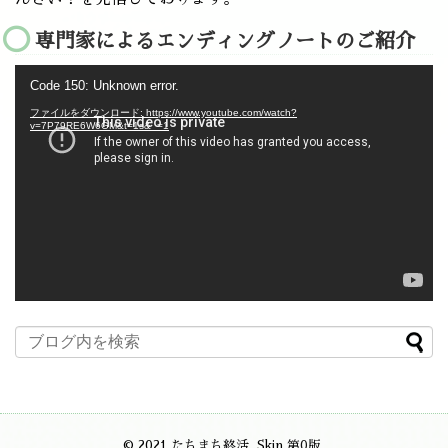
専門家によるエンディングノートのご紹介
動
Code 150: Unknown error.
画
プ
ファイルをダウンロード: https://www.youtube.com/watch?
レ
v=7P79RE6W6GM&t=1s&_=1
ー
ヤ
ー
© 2021
たちまち終活
. Skin
第0版
.