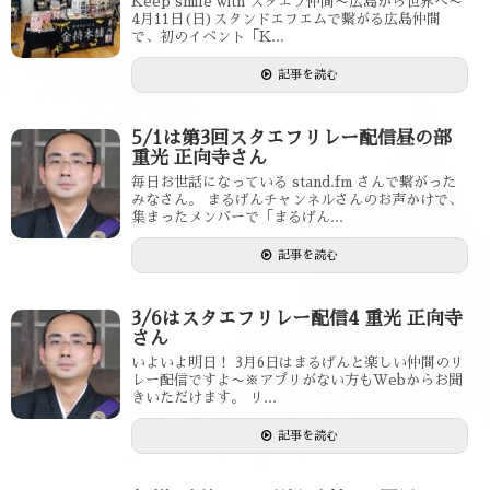
Keep smile with スタエフ仲間〜広島から世界へ〜
4月11日(日)スタンドエフエムで繋がる広島仲間
で、初のイベント「K...
記事を読む
5/1は第3回スタエフリレー配信昼の部
重光 正向寺さん
毎日お世話になっている stand.fm さんで繋がった
みなさん。 まるげんチャンネルさんのお声かけで、
集まったメンバーで「まるげん...
記事を読む
3/6はスタエフリレー配信4 重光 正向寺
さん
いよいよ明日！ 3月6日はまるげんと楽しい仲間のリ
レー配信ですよ〜※アプリがない方もWebからお聞
きいただけます。 リ...
記事を読む