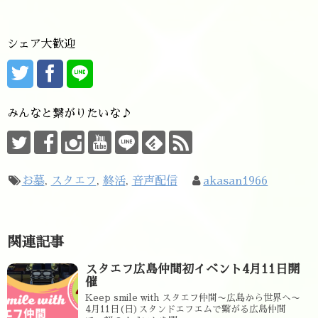
シェア大歓迎
みんなと繋がりたいな♪
お墓
,
スタエフ
,
終活
,
音声配信
akasan1966
関連記事
スタエフ広島仲間初イベント4月11日開
催
Keep smile with スタエフ仲間〜広島から世界へ〜
4月11日(日)スタンドエフエムで繋がる広島仲間