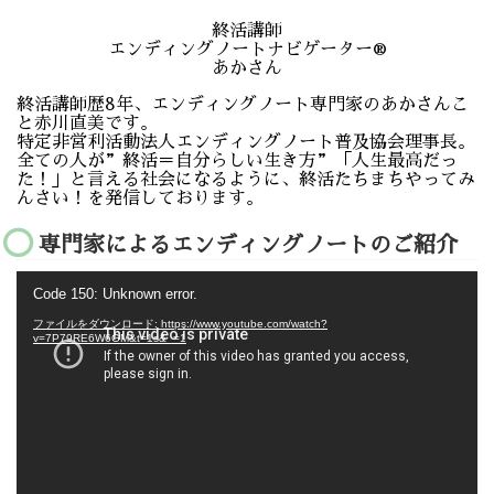
終活講師
エンディングノートナビゲーター®️
あかさん
終活講師歴8年、エンディングノート専門家のあかさんこ
と赤川直美です。
特定非営利活動法人エンディングノート普及協会理事長。
全ての人が”終活＝自分らしい生き方”「人生最高だっ
た！」と言える社会になるように、終活たちまちやってみ
んさい！を発信しております。
専門家によるエンディングノートのご紹介
動
Code 150: Unknown error.
画
プ
ファイルをダウンロード: https://www.youtube.com/watch?
レ
v=7P79RE6W6GM&t=1s&_=1
ー
ヤ
ー