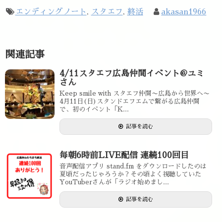
エンディングノート
,
スタエフ
,
終活
akasan1966
関連記事
4/11スタエフ広島仲間イベント@ユミ
さん
Keep smile with スタエフ仲間〜広島から世界へ〜
4月11日(日)スタンドエフエムで繋がる広島仲間
で、初のイベント「K...
記事を読む
毎朝6時前LIVE配信 連続100回目
音声配信アプリ stand.fm をダウンロードしたのは
夏頃だったじゃろうか？その頃よく視聴していた
YouTuberさんが「ラジオ始めまし...
記事を読む