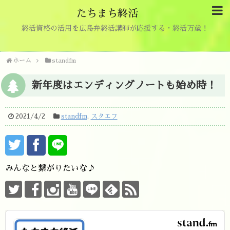
たちまち終活
終活資格の活用を広島弁終活講師が応援する・終活万歳！
ホーム
standfm
新年度はエンディングノートも始め時！
2021/4/2
standfm
,
スタエフ
みんなと繋がりたいな♪