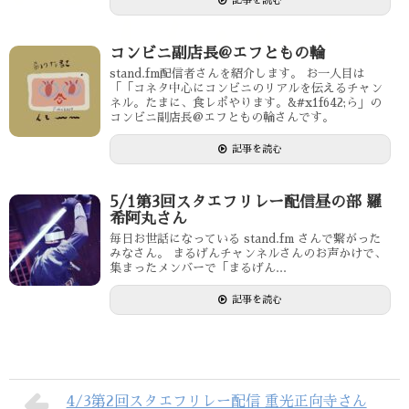
記事を読む
コンビニ副店長@エフともの輪
stand.fm配信者さんを紹介します。 お一人目は
「「コネタ中心にコンビニのリアルを伝えるチャン
ネル。たまに、食レポやります。&#x1f642;ら」の
コンビニ副店長@エフともの輪さんです。
記事を読む
5/1第3回スタエフリレー配信昼の部 羅
希阿丸さん
毎日お世話になっている stand.fm さんで繋がった
みなさん。 まるげんチャンネルさんのお声かけで、
集まったメンバーで「まるげん...
記事を読む
4/3第2回スタエフリレー配信 重光正向寺さん